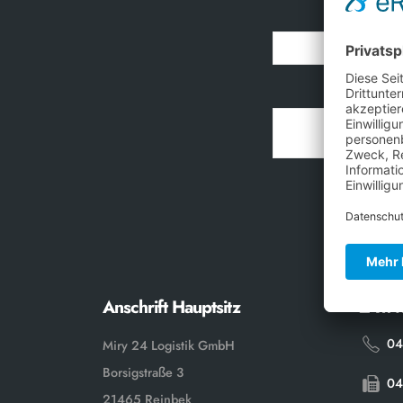
Name
Anschrift Hauptsitz
24h f
04
Miry 24 Logistik GmbH
Borsigstraße 3
04
21465 Reinbek