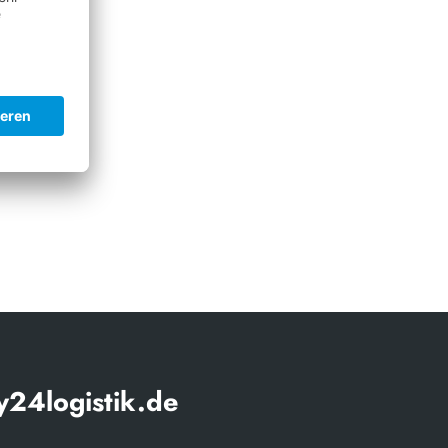
bH
t
24logistik.de