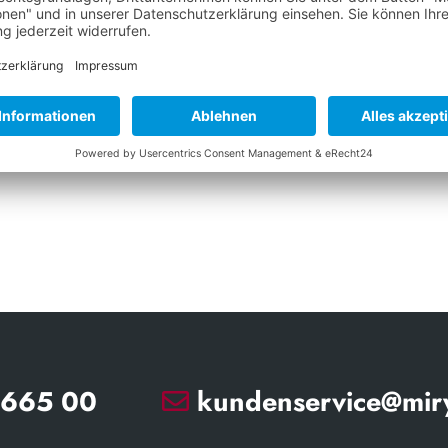
erben Sie sich mit
Miry 24 Logistik Gm
en
Abteilung Recruitmen
erlagen per E-Mail:
Borsigstraße 3
21465 Reinbek
o@miry24logistik.de
665 00
kundenservice@miry