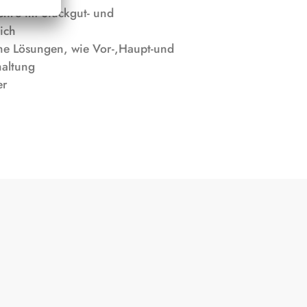
ehre im Stückgut- und
ich
che Lösungen, wie Vor-,Haupt-und
haltung
er