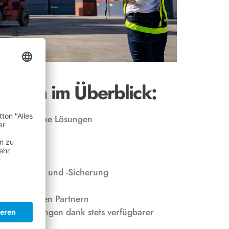
ungen im Überblick:
henspezifische Lösungen
ce
ervice
 -Entladung und -Sicherung
ce
ausgewählten Partnern
g / Verladungen dank stets verfügbarer