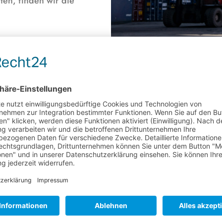
en, finden wir die
Unsere Leist
Spezielle und branc
FCL & LCL Versand
Door- to -Door Servi
Container-Komplett-S
Stauung/-Verladung,
Import-, Export-Servi
Zusammenarbeit mit 
zeitnahe Verschiffun
Kapazitäten